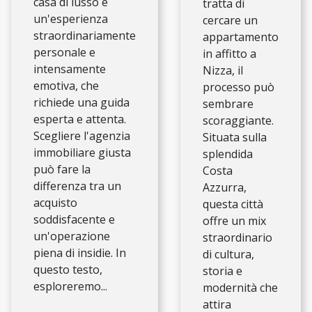
casa di lusso è
tratta di
un'esperienza
cercare un
straordinariamente
appartamento
personale e
in affitto a
intensamente
Nizza, il
emotiva, che
processo può
richiede una guida
sembrare
esperta e attenta.
scoraggiante.
Scegliere l'agenzia
Situata sulla
immobiliare giusta
splendida
può fare la
Costa
differenza tra un
Azzurra,
acquisto
questa città
soddisfacente e
offre un mix
un'operazione
straordinario
piena di insidie. In
di cultura,
questo testo,
storia e
esploreremo...
modernità che
attira